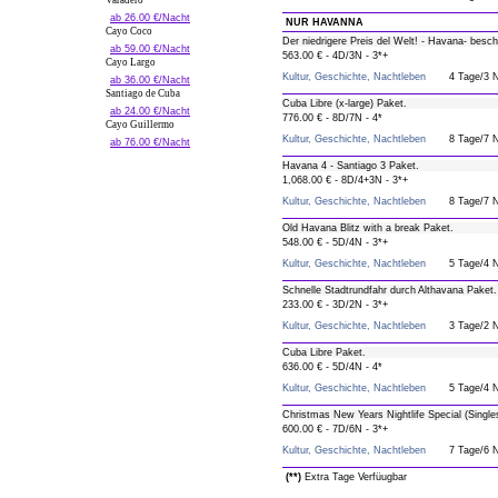
Varadero
ab 26.00 €/Nacht
NUR HAVANNA
Cayo Coco
Der niedrigere Preis del Welt! - Havana- besch
ab 59.00 €/Nacht
563.00 € - 4D/3N - 3*+
Cayo Largo
Kultur, Geschichte, Nachtleben
4 Tage/3 
ab 36.00 €/Nacht
Santiago de Cuba
Cuba Libre (x-large) Paket.
ab 24.00 €/Nacht
776.00 € - 8D/7N - 4*
Cayo Guillermo
Kultur, Geschichte, Nachtleben
8 Tage/7 
ab 76.00 €/Nacht
Havana 4 - Santiago 3 Paket.
1,068.00 € - 8D/4+3N - 3*+
Kultur, Geschichte, Nachtleben
8 Tage/7 
Old Havana Blitz with a break Paket.
548.00 € - 5D/4N - 3*+
Kultur, Geschichte, Nachtleben
5 Tage/4 
Schnelle Stadtrundfahr durch Althavana Paket.
233.00 € - 3D/2N - 3*+
Kultur, Geschichte, Nachtleben
3 Tage/2 
Cuba Libre Paket.
636.00 € - 5D/4N - 4*
Kultur, Geschichte, Nachtleben
5 Tage/4 
Christmas New Years Nightlife Special (Single
600.00 € - 7D/6N - 3*+
Kultur, Geschichte, Nachtleben
7 Tage/6 
(**)
Extra Tage Verfüugbar