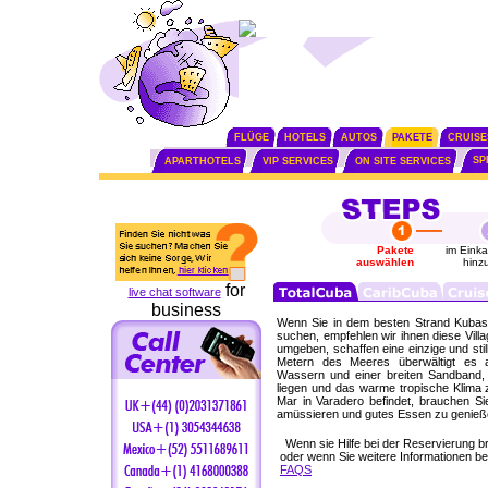
FLÜGE
HOTELS
AUTOS
PAKETE
CRUISE
SP
APARTHOTELS
VIP SERVICES
ON SITE SERVICES
Pakete
im Eink
auswählen
hinz
for
live chat software
business
Wenn Sie in dem besten Strand Kubas
suchen, empfehlen wir ihnen diese Villa
umgeben, schaffen eine einzige und sti
Metern des Meeres überwältigt es al
Wassern und einer breiten Sandband, d
liegen und das warme tropische Klima z
Mar in Varadero befindet, brauchen S
amüssieren und gutes Essen zu genieß
Wenn sie Hilfe bei der Reservierung 
oder wenn Sie weitere Informationen ben
FAQS