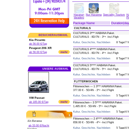
Havana+
Nur Havanna
Speciality Tourism
H
Varadero
Pi
Package Name
Duration(day
CULTURALS
CULTURALS 3*** HABANA Paket.
BESUCHERAUSWAHL
CULTURALS - 8D/7N - 3*+ -Incl.Fligh
Kia Picanto
Kultur, Geschichte, Nachtleben
8 Tage/7 
ab 56.00 €/Tag
Peugeot 206 XR
CULTURALS 4**** HABANA Paket.
mehr
ab 56.00 €/Tag
CULTURALS - 8D/7N - 4*+ -Incl.Fligh
Kultur, Geschichte, Nachtleben
8 Tage/7 
CULTURALS 5**** HABANA Paket.
UNSERE AUSWAHL
CULTURALS - 8D/7N - 5*+ -Incl.Fligh
Kultur, Geschichte, Nachtleben
8 Tage/7 
FLITTERWOCHEN
Flitterwochen --- 1 3*** HAVANNA Paket.
377.00 € - 5D/4N - 3*+ -Incl.Flight
Kultur, Geschichte, Nachtleben
5 Tage/4 
VW Passat
mehr
ab 185.00 €/Tag
Flitterwochen--- 3 5**** HAVANNA Paket.
1,495.00 € - 5D/4N - 5*+ -Incl.Flight
Kultur, Geschichte, Nachtleben
5 Tage/4 
Flitterwochen --- 2 4**** HAVANNA Paket.
Alt-Havanna
658.00 € - 5D/4N - 4*+ -Incl.Flight
ab 33.00 €/Nacht
Kultur, Geschichte, Nachtleben
5 Tage/4 