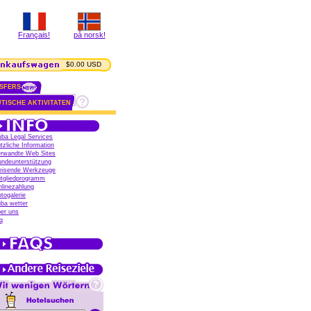
Français!
på norsk!
$0.00 USD
SFERS
TISCHE AKTIVITATEN
ba Legal Services
tzliche Information
erwandte Web Sites
undeunterstützung
eisende Werkzeuge
itgliedprogramm
linezahlung
togalerie
ba wetter
er uns
q