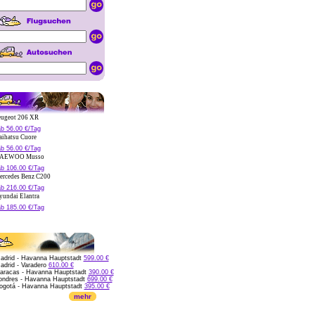
ugeot 206 XR
b 56.00 €/Tag
ihatsu Cuore
b 56.00 €/Tag
EWOO Musso
b 106.00 €/Tag
rcedes Benz C200
b 216.00 €/Tag
undai Elantra
b 185.00 €/Tag
drid - Havanna Hauptstadt
599.00 €
drid - Varadero
610.00 €
racas - Havanna Hauptstadt
390.00 €
ndres - Havanna Hauptstadt
699.00 €
gotá - Havanna Hauptstadt
395.00 €
mehr