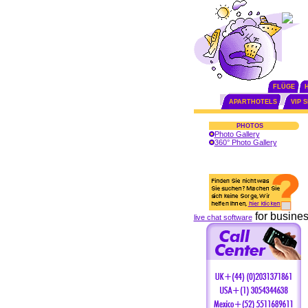
FLÜGE
APARTHOTELS
VIP 
PHOTOS
Photo Gallery
360° Photo Gallery
for busine
live chat software