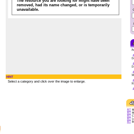
Pe
a
Da
a
DA
a
Me
HINT
a
Select a category and click over the image to enlarge.
Hy
a
RT
Ma
RT
Ma
RT
Ca
RT
Lo
RT
Bo