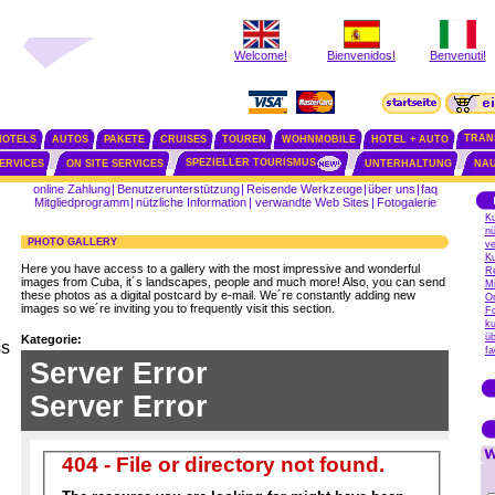
Welcome!
Bienvenidos!
Benvenuti!
TRAN
HOTELS
AUTOS
PAKETE
CRUISES
TOUREN
WOHNMOBILE
HOTEL + AUTO
SPEZIELLER TOURISMUS
SERVICES
ON SITE SERVICES
UNTERHALTUNG
NAU
online Zahlung
|
Benutzerunterstützung
|
Reisende Werkzeuge
|
über uns
|
faq
Mitgliedprogramm
|
nützliche Information
|
verwandte Web Sites
|
Fotogalerie
Ku
nü
PHOTO GALLERY
v
K
Here you have access to a gallery with the most impressive and wonderful
R
images from Cuba, it´s landscapes, people and much more! Also, you can send
M
these photos as a digital postcard by e-mail. We´re constantly adding new
On
images so we´re inviting you to frequently visit this section.
Fo
ku
üb
Kategorie:
ss
fa