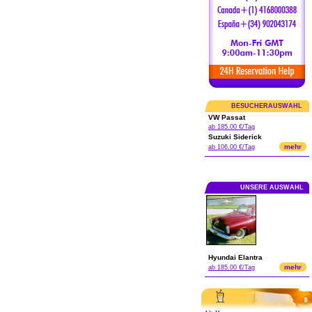
BESUCHERAUSWAHL
VW Passat
ab 185.00 €/Tag
Suzuki Siderick
mehr
ab 106.00 €/Tag
UNSERE AUSWAHL
Hyundai Elantra
mehr
ab 185.00 €/Tag